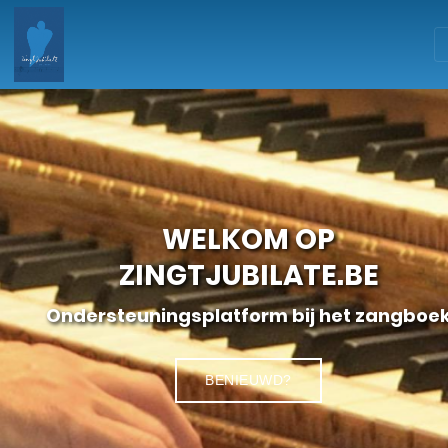
WELKOM OP
ZINGTJUBILATE.BE
Ondersteuningsplatform bij het zangboe
BENIEUWD?