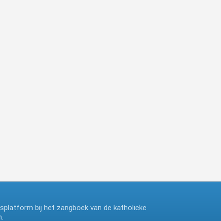
ngsplatform bij het zangboek van de katholieke
.
deze website maakt gebruik van cookies, ga