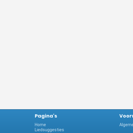
Pagina's
Voor
Home
Algeme
Liedsuggesties