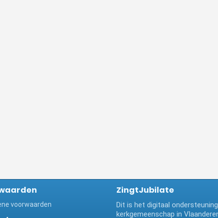
waarden
ZingtJubilate
ne voorwaarden
Dit is het digitaal ondersteuni
kerkgemeenschap in Vlaanderen