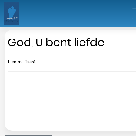
God, U bent liefde
t. en m.: Taizé