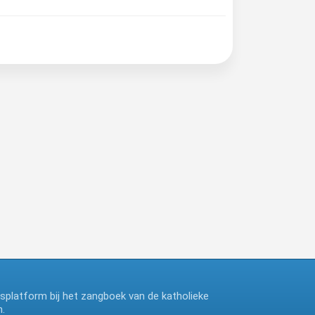
ngsplatform bij het zangboek van de katholieke
.
deze website maakt gebruik van cookies, ga