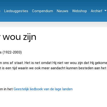
e
Liedsuggesties
Compendium
Nieuws
Webshop
Archief
 wou zijn
rs (1922-2003)
n ons af staat. Het is net omdat Hij niet ver wou zijn dat Hij geko
t is een tijd waarin we ook meer aandacht kunnen besteden aan h
en in het
Geestelijk liedboek van de lage landen