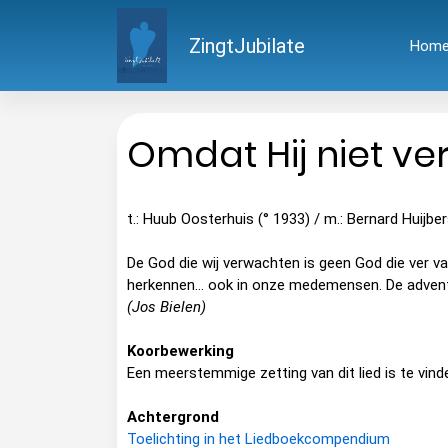
ZingtJubilate
Hom
Omdat Hij niet ver
t.: Huub Oosterhuis (° 1933) / m.: Bernard Huijbe
De God die wij verwachten is geen God die ver va
herkennen... ook in onze medemensen. De adven
(Jos Bielen)
Koorbewerking
Een meerstemmige zetting van dit lied is te vind
Achtergrond
Toelichting in het Liedboekcompendium