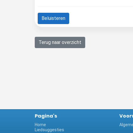
Beluisteren
Terug naar overzicht
Pagina's
Voor
Home
Algeme
Liedsuggesties