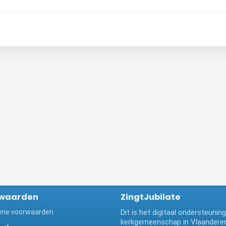
waarden
ZingtJubilate
ne voorwaarden
Dit is het digitaal ondersteuni
kerkgemeenschap in Vlaanderen