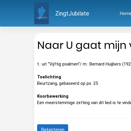
ZingtJubilate
Hom
Naar U gaat mijn 
t.: uit “Vijftig psalmen”/ m.: Bernard Huijbers (19
Toelichting
Beurtzang, gebaseerd op ps. 25
Koorbewerking
Een meerstemmige zetting van dit lied is te vind
Beluisteren