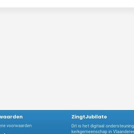
waarden
ZingtJubilate
ne voorwaarden
Dit is het digitaal ondersteuni
kerkgemeenschap in Vlaanderen