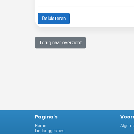
Beluisteren
Terug naar overzicht
Pagina's
Voor
Home
Algeme
Liedsuggesties