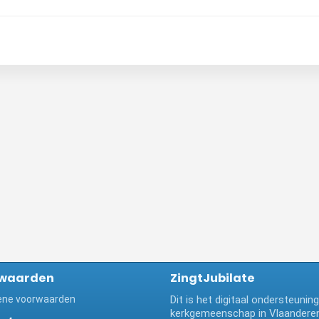
waarden
ZingtJubilate
ne voorwaarden
Dit is het digitaal ondersteuni
kerkgemeenschap in Vlaanderen