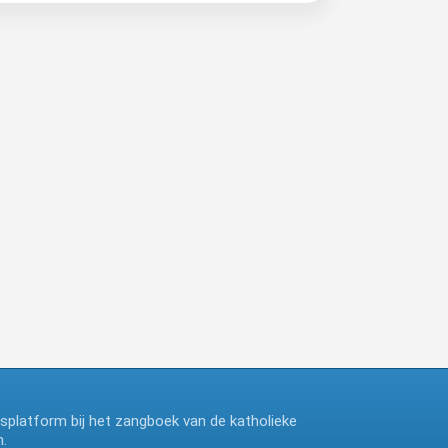
ngsplatform bij het zangboek van de katholieke
.
deze website maakt gebruik van cookies, ga