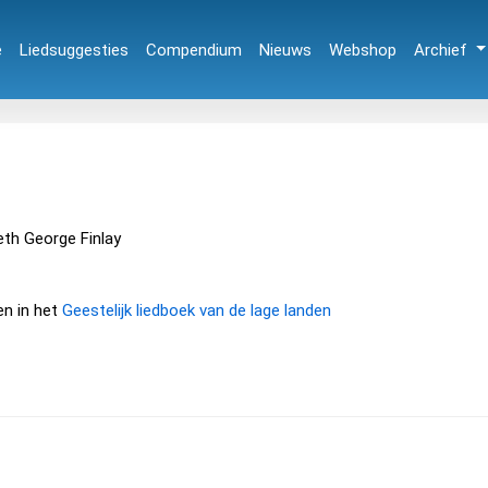
e
Liedsuggesties
Compendium
Nieuws
Webshop
Archief
n
neth George Finlay
en in het
Geestelijk liedboek van de lage landen