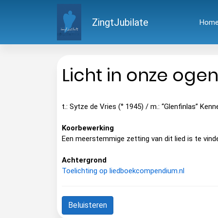
ZingtJubilate
Hom
Licht in onze oge
t.: Sytze de Vries (° 1945) / m.: “Glenfinlas” Ken
Koorbewerking
Een meerstemmige zetting van dit lied is te vind
Achtergrond
Toelichting op liedboekcompendium.nl
Beluisteren