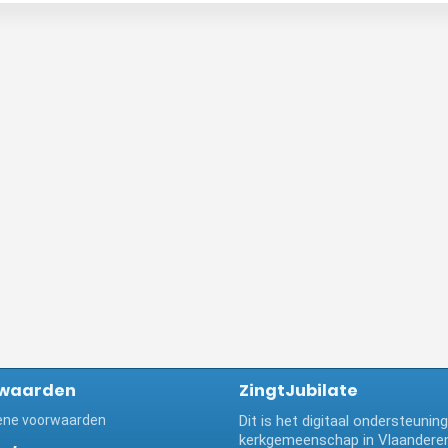
waarden
ZingtJubilate
ne voorwaarden
Dit is het digitaal ondersteuni
kerkgemeenschap in Vlaanderen