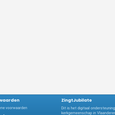
waarden
ZingtJubilate
ne voorwaarden
Dit is het digitaal ondersteuni
kerkgemeenschap in Vlaanderen