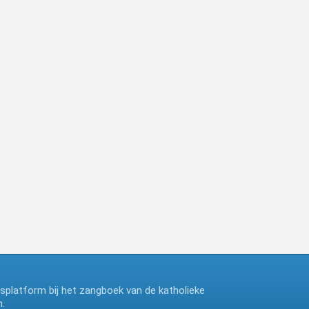
ngsplatform bij het zangboek van de katholieke
.
deze website maakt gebruik van cookies, ga