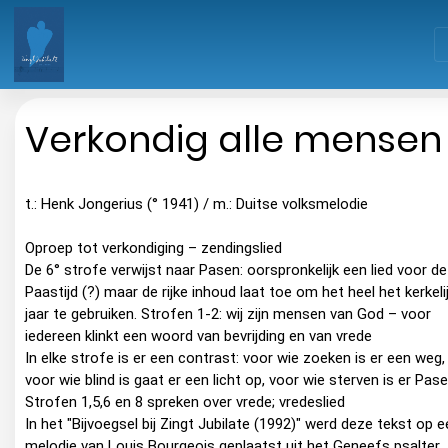
Verkondig alle mensen
t.: Henk Jongerius (° 1941) / m.: Duitse volksmelodie
Oproep tot verkondiging – zendingslied
De 6° strofe verwijst naar Pasen: oorspronkelijk een lied voor de
Paastijd (?) maar de rijke inhoud laat toe om het heel het kerkeli
jaar te gebruiken. Strofen 1-2: wij zijn mensen van God – voor
iedereen klinkt een woord van bevrijding en van vrede
In elke strofe is er een contrast: voor wie zoeken is er een weg,
voor wie blind is gaat er een licht op, voor wie sterven is er Pase
Strofen 1,5,6 en 8 spreken over vrede; vredeslied
In het "Bijvoegsel bij Zingt Jubilate (1992)" werd deze tekst op 
melodie van Louis Bourgeois geplaatst uit het Geneefs psalter.