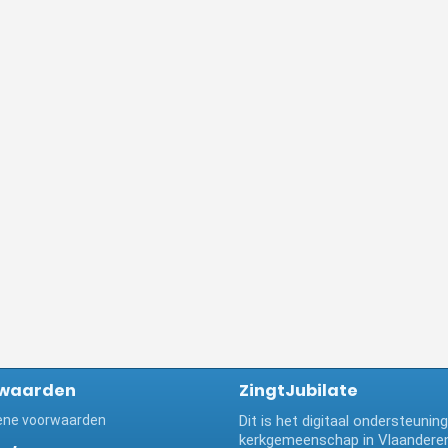
waarden
ZingtJubilate
ne voorwaarden
Dit is het digitaal ondersteuni
kerkgemeenschap in Vlaanderen