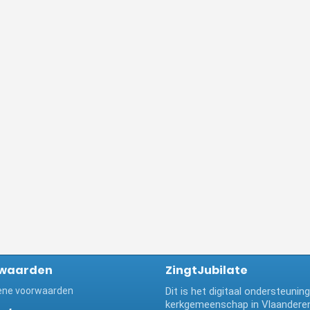
waarden
ZingtJubilate
ne voorwaarden
Dit is het digitaal ondersteuni
kerkgemeenschap in Vlaanderen