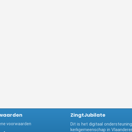
waarden
ZingtJubilate
ne voorwaarden
Dit is het digitaal ondersteuni
kerkgemeenschap in Vlaanderen