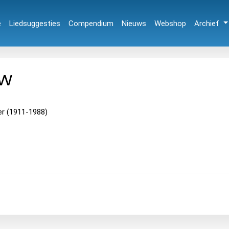
e
Liedsuggesties
Compendium
Nieuws
Webshop
Archief
uw
ter (1911-1988)