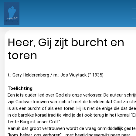
Heer, Gij zijt burcht en
toren
t.: Gery Helderenberg / m.: Jos Wuytack (° 1935)
Toelichting
Een iets ouder lied over God als onze verlosser. De auteur schrij
zijn Godsvertrouwen van zich af met de beelden dat God zo ste
is als een burcht of als een toren. Hij is niet de enige die dat dee
in de barokke koraaltraditie vind je dat ook terug in het koraal "E
feste Burg ist unser Gott".
Vanuit dat groot vertrouwen wordt de vraag onmidddellijk gestel
"kom, helper, ons verhoren"... met bevrijdingsverwijzingen naar