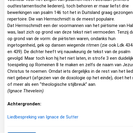
oudtestamentische liederen), toch behoren er maar liefst drie
bewerkingen van psalm 146 tot het in Duitsland graag gezongen
repertoire. Die van Herrnschmidt is de meest populaire.
Dat Herrnschmidt een der voormannen van het piëtisme van Hal
was, laat zich op grond van deze tekst niet vermoeden. Tenzij d
op grond van de vorm: de piëtisten waren, ondanks hun
ingetogenheid, gek op dansen wiegende ritmen (zie ook Ldk 434
en 439). De dichter heeft vrij nauwkeurig de tekst van de psalm
gevolgd. Maar toch kon hij het niet laten, in strofe 3 een duidelij
toespeling op Romeinen 8 te maken en zelfs de naam van Jezu
Christus te noemen. Omdat iets dergelijks in de rest van het lied
niet gebeurt (afgezien van de doxologie op het einde), doet het
of meer als een “theologische stijlbreuk” aan.
(Ignace Thevelein)
Achtergronden:
Liedbespreking van Ignace de Sutter