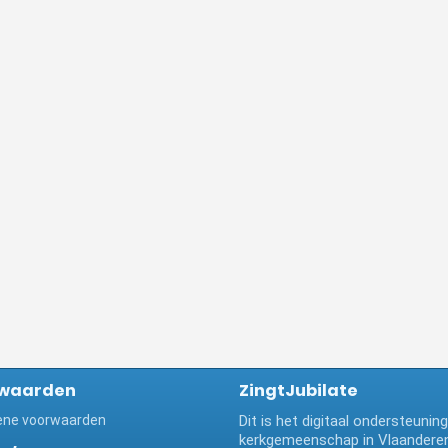
waarden
ZingtJubilate
ne voorwaarden
Dit is het digitaal ondersteuni
kerkgemeenschap in Vlaanderen