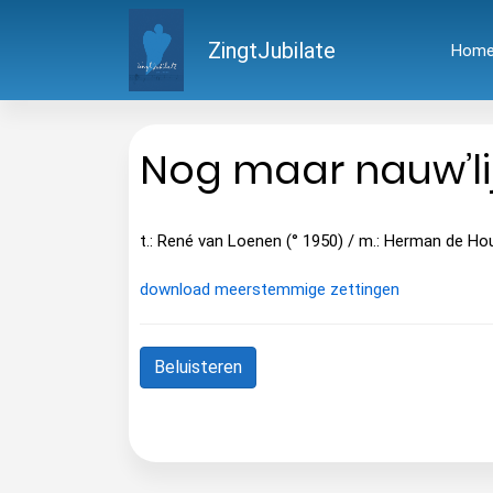
ZingtJubilate
Hom
Nog maar nauw’li
t.: René van Loenen (° 1950) / m.: Herman de Ho
download meerstemmige zettingen
Beluisteren