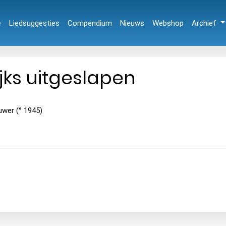
e
Liedsuggesties
Compendium
Nieuws
Webshop
Archief
jks uitgeslapen
uwer (° 1945)