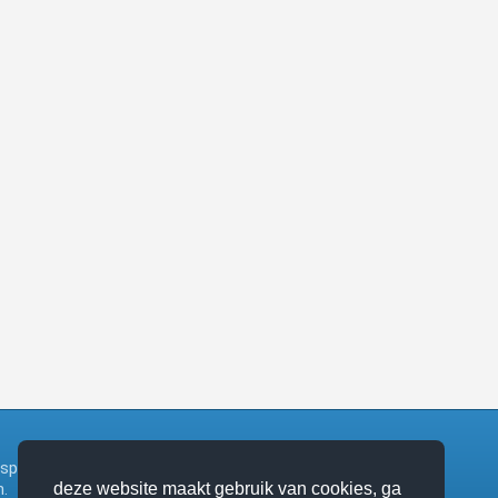
ngsplatform bij het zangboek van de katholieke
.
deze website maakt gebruik van cookies, ga