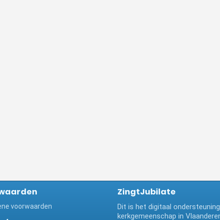
waarden
ZingtJubilate
ne voorwaarden
Dit is het digitaal ondersteuni
kerkgemeenschap in Vlaanderen