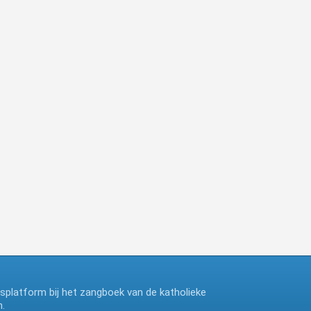
ngsplatform bij het zangboek van de katholieke
.
deze website maakt gebruik van cookies, ga