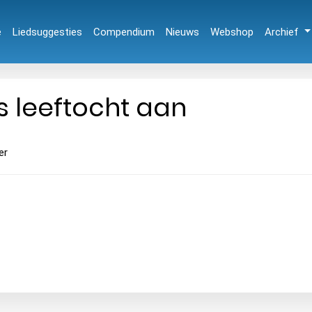
e
Liedsuggesties
Compendium
Nieuws
Webshop
Archief
s leeftocht aan
er