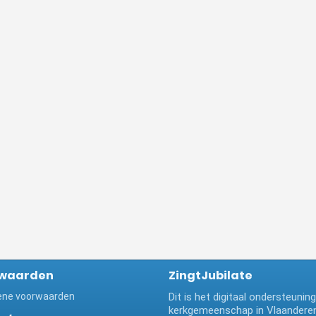
waarden
ZingtJubilate
ne voorwaarden
Dit is het digitaal ondersteuni
kerkgemeenschap in Vlaanderen