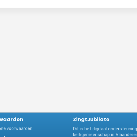
waarden
ZingtJubilate
ne voorwaarden
Dit is het digitaal ondersteuni
kerkgemeenschap in Vlaanderen