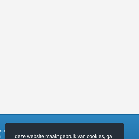
ngsplatform bij het zangboek van de katholieke
.
deze website maakt gebruik van cookies, ga