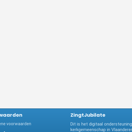
waarden
ZingtJubilate
ne voorwaarden
Dit is het digitaal ondersteuni
kerkgemeenschap in Vlaanderen