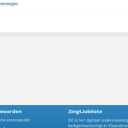
teenwegen
waarden
ZingtJubilate
ne voorwaarden
Dit is het digitaal ondersteuni
kerkgemeenschap in Vlaanderen