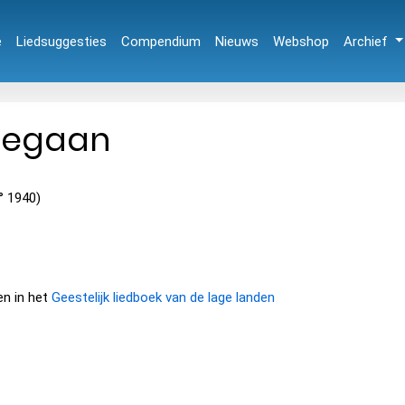
e
Liedsuggesties
Compendium
Nieuws
Webshop
Archief
rgegaan
(° 1940)
en in het
Geestelijk liedboek van de lage landen