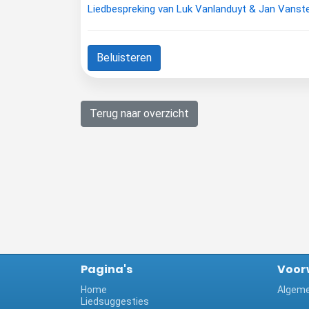
Liedbespreking van Luk Vanlanduyt & Jan Vans
Beluisteren
Terug naar overzicht
Pagina's
Voor
Home
Algeme
Liedsuggesties