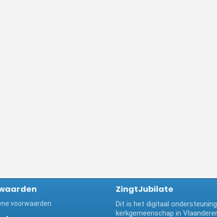
waarden
ZingtJubilate
ne voorwaarden
Dit is het digitaal ondersteuni
kerkgemeenschap in Vlaanderen