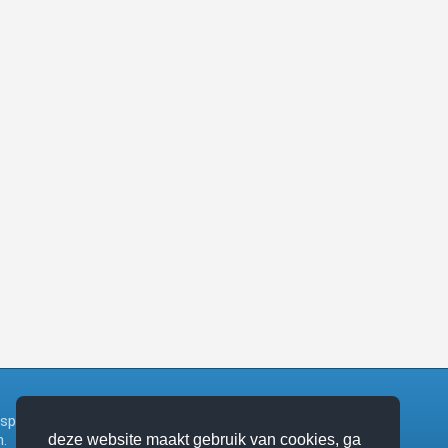
ngsplatform bij het zangboek van de katholieke
.
deze website maakt gebruik van cookies, ga