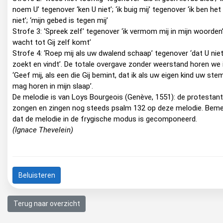
noem U’ tegenover ‘ken U niet’; ‘ik buig mij’ tegenover ‘ik ben het
niet’; ‘mijn gebed is tegen mij’
Strofe 3: ‘Spreek zelf’ tegenover ‘ik vermom mij in mijn woorden’;
wacht tot Gij zelf komt’
Strofe 4: ‘Roep mij als uw dwalend schaap’ tegenover ‘dat U nie
zoekt en vindt’. De totale overgave zonder weerstand horen we 
‘Geef mij, als een die Gij bemint, dat ik als uw eigen kind uw ste
mag horen in mijn slaap’.
De melodie is van Loys Bourgeois (Genève, 1551): de protestan
zongen en zingen nog steeds psalm 132 op deze melodie. Beme
dat de melodie in de frygische modus is gecomponeerd.
(Ignace Thevelein)
Beluisteren
Terug naar overzicht