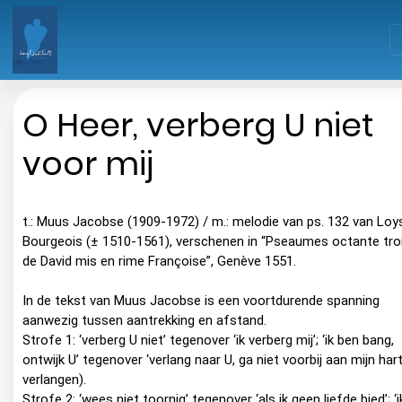
O Heer, verberg U niet
voor mij
t.: Muus Jacobse (1909-1972) / m.: melodie van ps. 132 van Loy
Bourgeois (± 1510-1561), verschenen in “Pseaumes octante tro
de David mis en rime Françoise”, Genève 1551.
In de tekst van Muus Jacobse is een voortdurende spanning
aanwezig tussen aantrekking en afstand.
Strofe 1: ‘verberg U niet’ tegenover ‘ik verberg mij’; ‘ik ben bang,
ontwijk U’ tegenover ‘verlang naar U, ga niet voorbij aan mijn hart
verlangen).
Strofe 2: ‘wees niet toornig’ tegenover ‘als ik geen liefde bied’; ‘i