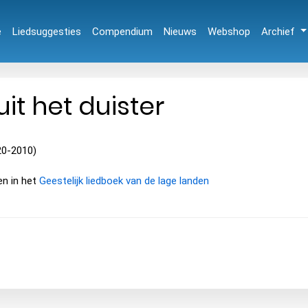
e
Liedsuggesties
Compendium
Nieuws
Webshop
Archief
it het duister
920-2010)
en in het
Geestelijk liedboek van de lage landen