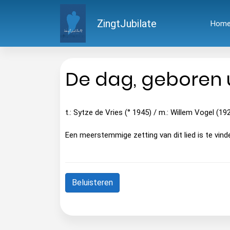
ZingtJubilate
Hom
De dag, geboren u
t.: Sytze de Vries (° 1945) / m.: Willem Vogel (1
Een meerstemmige zetting van dit lied is te vind
Beluisteren