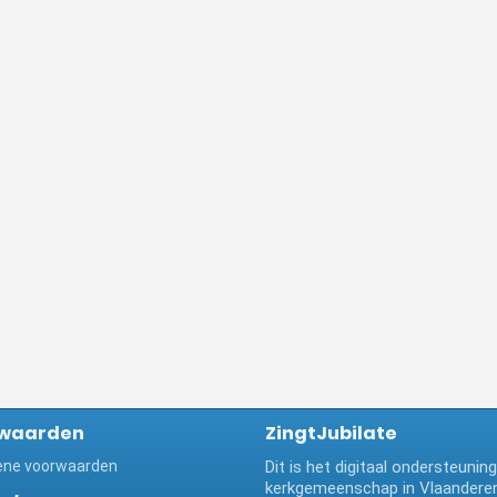
waarden
ZingtJubilate
ne voorwaarden
Dit is het digitaal ondersteuni
kerkgemeenschap in Vlaanderen