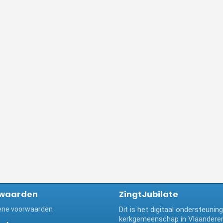
waarden
ZingtJubilate
ne voorwaarden
Dit is het digitaal ondersteuni
kerkgemeenschap in Vlaanderen