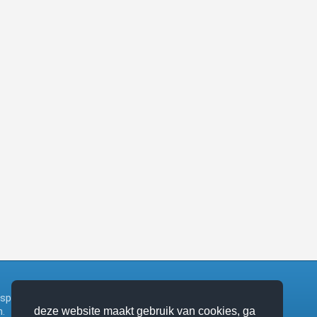
ngsplatform bij het zangboek van de katholieke
.
deze website maakt gebruik van cookies, ga