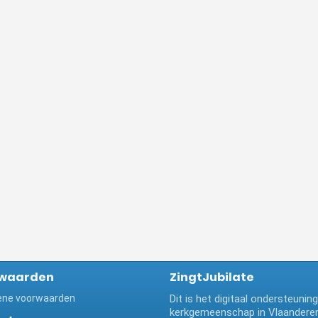
waarden
ZingtJubilate
ne voorwaarden
Dit is het digitaal ondersteuni
kerkgemeenschap in Vlaanderen