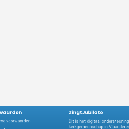
waarden
ZingtJubilate
ne voorwaarden
Dit is het digitaal ondersteuni
kerkgemeenschap in Vlaanderen