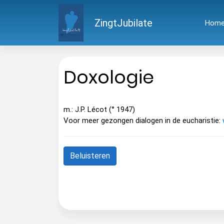
ZingtJubilate
Hom
Doxologie
m.: J.P. Lécot (° 1947)
Voor meer gezongen dialogen in de eucharistie:
Beluisteren