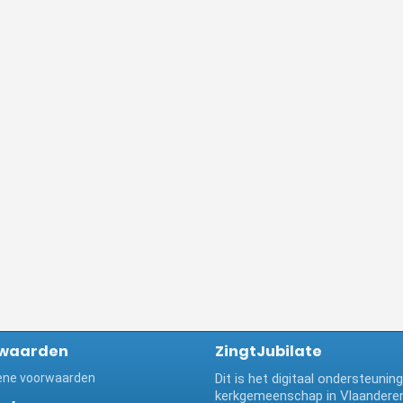
waarden
ZingtJubilate
ne voorwaarden
Dit is het digitaal ondersteuni
kerkgemeenschap in Vlaanderen