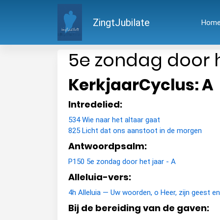
ZingtJubilate
Hom
5e zondag door h
KerkjaarCyclus: A
Intredelied:
534 Wie naar het altaar gaat
825 Licht dat ons aanstoot in de morgen
Antwoordpsalm:
P150 5e zondag door het jaar - A
Alleluia-vers:
4h Alleluia — Uw woorden, o Heer, zijn geest en
Bij de bereiding van de gaven: