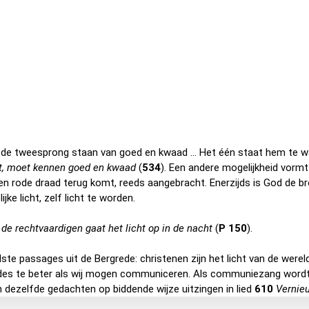
 op de tweesprong staan van goed en kwaad … Het één staat hem te wac
at, moet kennen goed en kwaad
(
534
). Een andere mogelijkheid vormt
een rode draad terug komt, reeds aangebracht. Enerzijds is God de br
ke licht, zelf licht te worden.
 de rechtvaardigen gaat het licht op in de nacht
(
P 150
).
e passages uit de Bergrede: christenen zijn het licht van de wereld. 
 des te beter als wij mogen communiceren. Als communiezang word
 dezelfde gedachten op biddende wijze uitzingen in lied
610
Vernieu