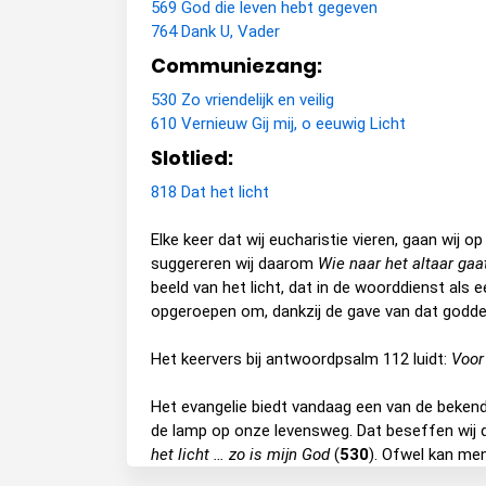
569 God die leven hebt gegeven
764 Dank U, Vader
Communiezang:
530 Zo vriendelijk en veilig
610 Vernieuw Gij mij, o eeuwig Licht
Slotlied:
818 Dat het licht
Elke keer dat wij eucharistie vieren, gaan wij
suggereren wij daarom
Wie naar het altaar ga
beeld van het licht, dat in de woorddienst als 
opgeroepen om, dankzij de gave van dat goddelij
Het keervers bij antwoordpsalm 112 luidt:
Voor
Het evangelie biedt vandaag een van de bekendst
de lamp op onze levensweg. Dat beseffen wij
het licht … zo is mijn God
(
530
). Ofwel kan men